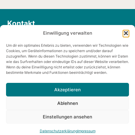
Kontakt
Einwilligung verwalten
0176/66555050
Um dir ein optimales Erlebnis zu bieten, verwenden wir Technologien wie
info@horse-unity.de
Cookies, um Geräteinformationen zu speichern und/oder darauf
zuzugreifen. Wenn du diesen Technologien zustimmst, können wir Daten
wie das Surfverhalten oder eindeutige IDs auf dieser Website verarbeiten.
Wenn du deine Einwillligung nicht erteilst oder zurückziehst, können
bestimmte Merkmale und Funktionen beeinträchtigt werden.
Akzeptieren
Impressum
Datenschutzerklärung
Ablehnen
Unsere Partner
Einstellungen ansehen
© 2026 Horse Unity
Datenschutzerklärung
Impressum