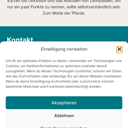
kürzen bis Okklusion und das Ausfüllen von Zahnpässen, um
nur ein paar Punkte zu nennen, sollte selbstverständlich sein.
Zum Wohle der Pferde.
Kontakt
Einwilligung verwalten
0176/66555050
Um dir ein optimales Erlebnis zu bieten, verwenden wir Technologien wie
info@horse-unity.de
Cookies, um Geräteinformationen zu speichern und/oder darauf
zuzugreifen. Wenn du diesen Technologien zustimmst, können wir Daten
wie das Surfverhalten oder eindeutige IDs auf dieser Website verarbeiten.
Wenn du deine Einwillligung nicht erteilst oder zurückziehst, können
bestimmte Merkmale und Funktionen beeinträchtigt werden.
Akzeptieren
Impressum
Datenschutzerklärung
Ablehnen
Unsere Partner